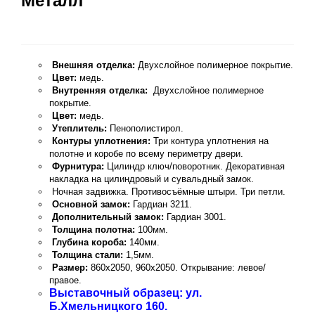
Металл
Внешняя отделка
:
Двухслойное полимерное покрытие.
Цвет:
медь.
Внутренняя отделка
:
Двухслойное полимерное
покрытие.
Цвет:
медь
.
Утеплитель
:
Пенополистирол.
Контуры уплотнения:
Три контура уплотнения
на
полотне и коробе по всему периметру двери.
Фурнитура:
Цилиндр ключ/поворотник. Декоративная
накладка на цилиндровый и сувальдный замок.
Ночная задвижка. Противосъёмные штыри. Три петли.
Основной замок:
Гардиан 3211.
Дополнительный замок:
Гардиан 3001.
Толщина полотна:
100мм.
Глубина короба:
140мм.
Толщина стали:
1,5мм.
Размер:
860х2050, 960х2050. Открывание: левое/
правое.
Выставочный образец: ул.
Б.Хмельницкого 160.