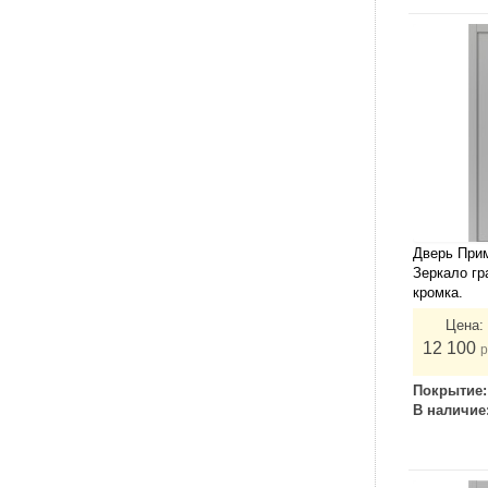
Дверь При
Зеркало гр
кромка.
Цена:
12 100
р
Покрытие
В наличие