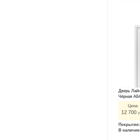
Дверь Лайн
Чёрная АБ
Цена:
12 700
р
Покрытие
В наличие