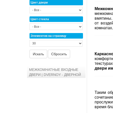
Цвет двери
Межкомн
межкомн
вмятины
Цвет стекла
от возде
комнатах.
Элементов на страницу
Каркасн
комфортн
текстура
двери и
МЕЖКОМНАТНЫЕ ВХОДНЫЕ
ДВЕРИ | DVERNOY - ДВЕРНОЙ
Таким об
сочетание
прослужи
время бла