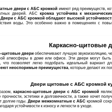
атные двери с АБС кромкой
имеют ряд преимуществ, ко
атных дверей. АБС
кромка устойчива к механически
.
Двери с АБС
кромкой
обладают высокой устойчивост
йствия воды. Это особенно важно в помещениях с повы
Каркасно-щитовые 
о-щитовые двери
обеспечивают лучшую звукоизоляцию, че
ой атмосферы в доме или офисе. Эти двери могут быть 
х, что позволяет легко подобрать идеальный вариант д
меют неоспоримые преимущества
, которые делают их п
Двери щитовые с АБС кромкой к
разом,
каркасно-щитовые двери с АБС кромкой
являю
 прочности, эстетики и долговечности, а также хочет получ
т долгие годы.
Двери межкомнатные с АБС
кромкой сохр
годаря устойчивости к износу и легкости в уходе.