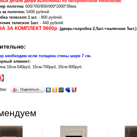
евые детали двери выполнены по бескромочной технологии.
мер полотна:
600/700/800/900*2000*38мм.
 за полотно:
5400 рублей.
бка телескоп 1 шт.
- 800 рублей.
ичник телескоп 1шт.
- 440 рублей.
А ЗА КОМПЛЕКТ 9600р.
(дверь+коробка 2,5шт.+наличник 5шт.)
ительно:
ор необходим если толщина стены шире 7 см.
рный элемент:
на 10см-540руб, 15см-700руб, 20см-900руб.
tter
Поделиться…
мендуем