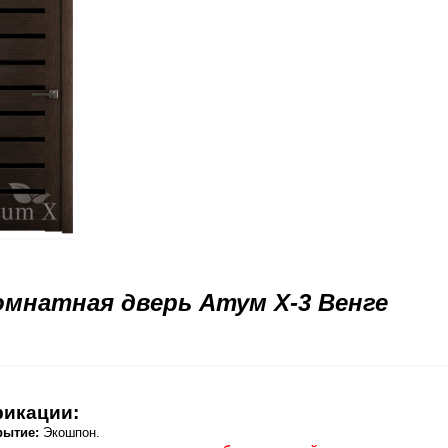
мнатная дверь Атум Х-3 Венге
икации:
рытие:
Экошпон.