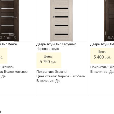
 Х-7 Венге
Дверь Атум Х-7 Капучино
Дверь Атум X-
Черное стекло
Цена:
Цена:
5 400
уб.
руб.
5 750
руб.
:
Экошпон
Покрытие:
Эк
ла:
Белое матовое
Покрытие:
Экошпон
В наличие:
Да
:
Да
Цвет стекла:
Чёрное Лакобель
В наличие:
Да