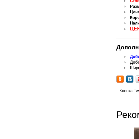
Сто
Раз
Цена
Коро
Нал
ЦЕН
Дополн
Доб
Добо
Шири
Кнопка Twi
Реко